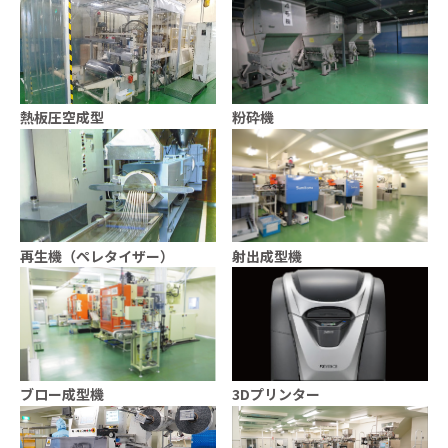
熱板圧空成型
粉砕機
再生機（ペレタイザー）
射出成型機
ブロー成型機
3Dプリンター