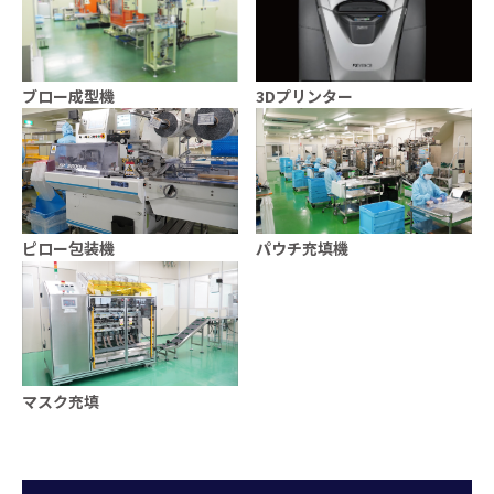
ブロー成型機
3Dプリンター
ピロー包装機
パウチ充填機
マスク充填