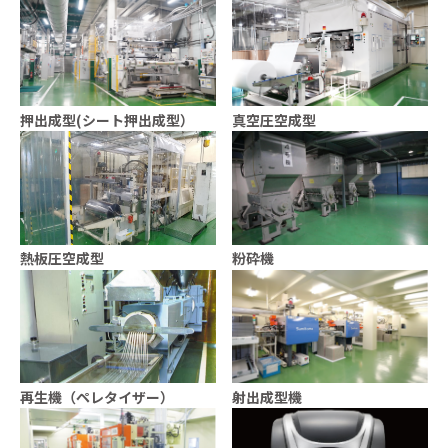
押出成型(シート押出成型）
真空圧空成型
熱板圧空成型
粉砕機
再生機（ペレタイザー）
射出成型機