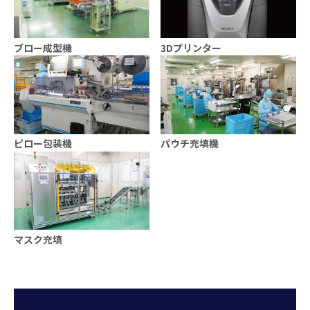
ブロー成型機
3Dプリンター
ピロー包装機
パウチ充填機
マスク充填