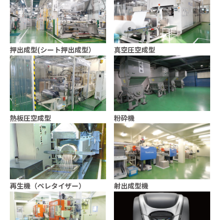
押出成型(シート押出成型）
真空圧空成型
熱板圧空成型
粉砕機
再生機（ペレタイザー）
射出成型機