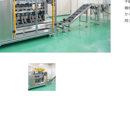
不
機
か
用