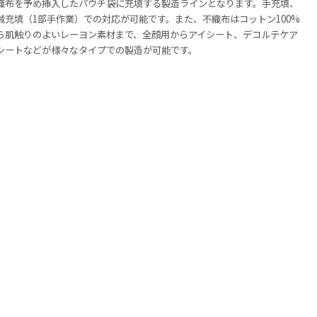
織布を予め挿入したパウチ袋に充填する製造ラインとなります。手充填、
械充填（1部手作業）での対応が可能です。また、不織布はコットン100%
ら肌触りのよいレーヨン素材まで、全顔用からアイシート、デコルテケア
シートなどが様々なタイプでの製造が可能です。