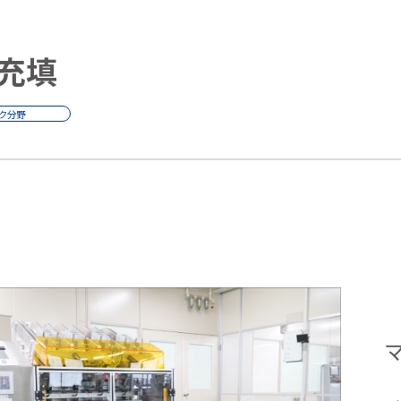
充填
ク分野