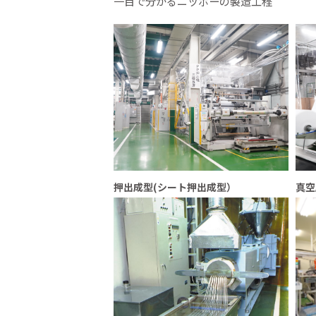
一目で分かるニッポーの製造工程
押出成型(シート押出成型）
真空